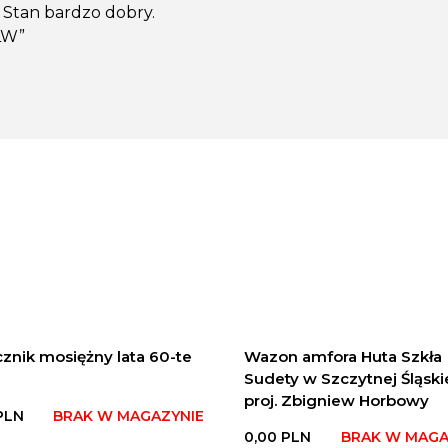
) Stan bardzo dobry.
LW”
znik mosiężny lata 60-te
Wazon amfora Huta Szkła
Sudety w Szczytnej Śląski
proj. Zbigniew Horbowy
PLN
BRAK W MAGAZYNIE
0,00
PLN
BRAK W MAGA