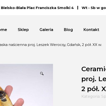
Bielsko-Biała Plac Franciszka Smolki 4
Wt - Sb w go
ome
Sklep
Galeria
Blog
Kontakt
ska naścienna proj. Leszek Werocsy, Gdańsk, 2 pół. XX w.
Cerami
🔍
proj. 
2 pół. 
Kategoria:
Sp