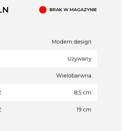
LN
BRAK W MAGAZYNIE
Modern design
Używany
Wielobarwna
ć
8,5 cm
ć
19 cm