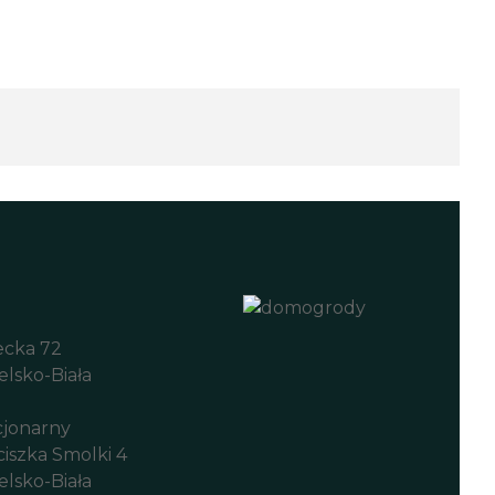
iecka 72
elsko-Biała
cjonarny
ciszka Smolki 4
elsko-Biała