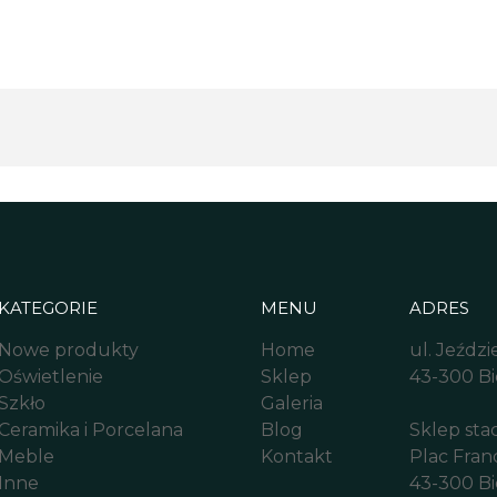
KATEGORIE
MENU
ADRES
Nowe produkty
Home
ul. Jeźdz
Oświetlenie
Sklep
43-300 Bi
Szkło
Galeria
Ceramika i Porcelana
Blog
Sklep sta
Meble
Kontakt
Plac Fran
Inne
43-300 Bi