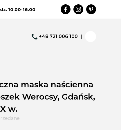
dz. 10.00-16.00
+48 721 006 100
|
czna maska naścienna
Leszek Werocsy, Gdańsk,
XX w.
rzedane