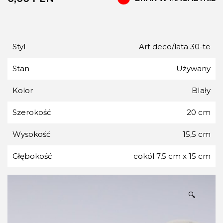
Styl
Art deco/lata 30-te
Stan
Używany
Kolor
BIały
Szerokość
20 cm
Wysokość
15,5 cm
Głębokość
cokól 7,5 cm x 15 cm
🔍