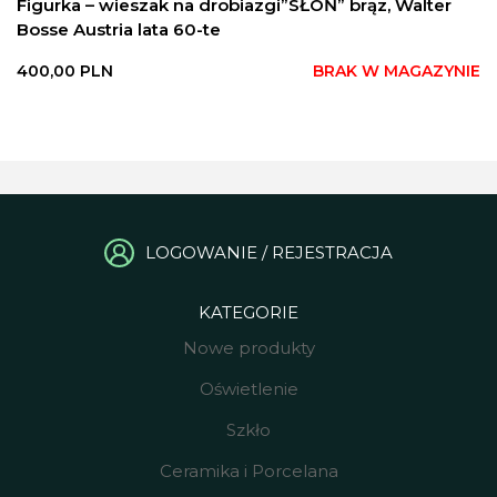
Figurka – wieszak na drobiazgi”SŁOŃ” brąz, Walter
Bosse Austria lata 60-te
400,00
PLN
BRAK W MAGAZYNIE
LOGOWANIE / REJESTRACJA
KATEGORIE
Nowe produkty
Oświetlenie
Szkło
Ceramika i Porcelana