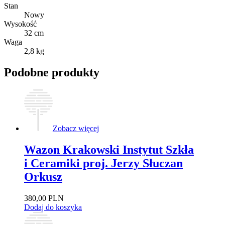
szklany
Stan
AG
Nowy
Svoboda
Wysokość
Karlov
32 cm
proj.
Waga
Jaroslav
2,8 kg
Svoboda
Podobne produkty
Zobacz więcej
Wazon Krakowski Instytut Szkła
i Ceramiki proj. Jerzy Słuczan
Orkusz
380,00
PLN
Dodaj do koszyka