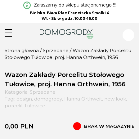
Zaraszamy do sklepu stacjonarnego !!!
Bielsko-Biała Plac Franciszka Smolki 4
Wt - Sb w godz. 10.00-16.00
Strona główna
/
Sprzedane
/ Wazon Zakłady Porcelitu
Stołowego Tułowice, proj. Hanna Orthwein, 1956
Wazon Zakłady Porcelitu Stołowego
Tułowice, proj. Hanna Orthwein, 1956
Kategoria:
Sprzedane
Tagi:
design
,
domogrody
,
Hanna Orthweit
,
new look
,
porcelit Tułowice
0,00
PLN
BRAK W MAGAZYNIE